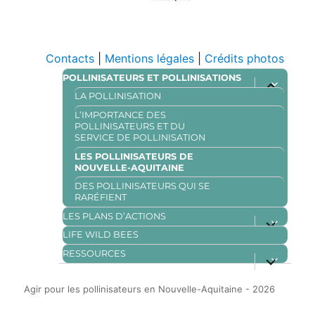
Contacts
Mentions légales
Crédits photos
POLLINISATEURS ET POLLINISATIONS
ouvrir
le
LA POLLINISATION
sous-
menu
L’IMPORTANCE DES
POLLINISATEURS ET DU
SERVICE DE POLLINISATION
LES POLLINISATEURS DE
NOUVELLE-AQUITAINE
DES POLLINISATEURS QUI SE
RARÉFIENT
LES PLANS D’ACTIONS
ouvrir
le
LIFE WILD BEES
sous-
menu
RESSOURCES
ouvrir
le
sous-
menu
Agir pour les pollinisateurs en Nouvelle-Aquitaine
- 2026