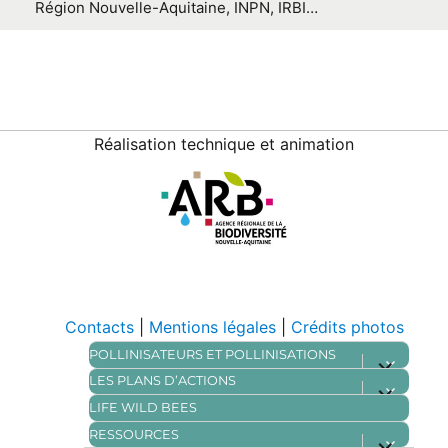
Région Nouvelle-Aquitaine, INPN, IRBI…
Réalisation technique et animation
Contacts
Mentions légales
Crédits photos
POLLINISATEURS ET POLLINISATIONS
ouvrir
le
LES PLANS D’ACTIONS
ouvrir
sous-
le
menu
LIFE WILD BEES
sous-
menu
RESSOURCES
ouvrir